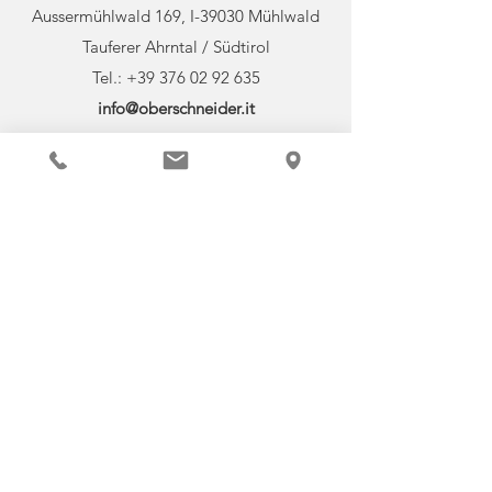
Aussermühlwald 169, I-39030 Mühlwald
Tauferer Ahrntal / Südtirol
Tel.:
+39 376 02 92 635
info@oberschneider.it
Mwst. Nr.
03086450214
St. Nr. SCHTBS90H20B220O
SDI KODEX: W7YVJK9